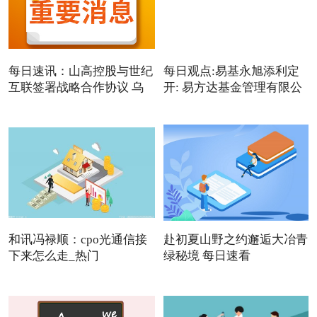
每日速讯：山高控股与世纪
每日观点:易基永旭添利定
互联签署战略合作协议 乌
开: 易方达基金管理有限公
和讯冯禄顺：cpo光通信接
赴初夏山野之约邂逅大冶青
下来怎么走_热门
绿秘境 每日速看