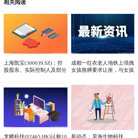
相关阅读
上海凯宝(300039.SZ)：控
成都一红衣老人地铁上强拽
股股东、实际控制人及部分
女孩胳膊要求让座，与女孩
龙蟠科技(02465.HK)认购10
新动态：昊海生物科技