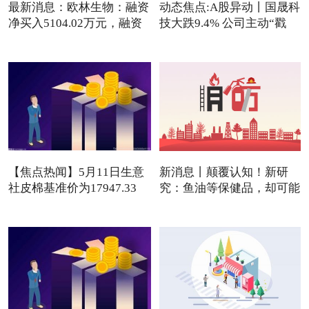
最新消息：欧林生物：融资
动态焦点:A股异动丨国晟科
净买入5104.02万元，融资
技大跌9.4% 公司主动“戳
【焦点热闻】5月11日生意
新消息丨颠覆认知！新研
社皮棉基准价为17947.33
究：鱼油等保健品，却可能
元/吨
是