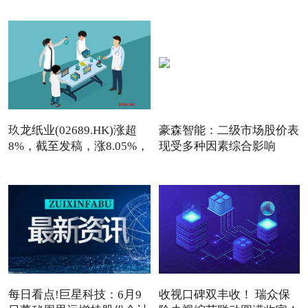
玖龙纸业(02689.HK)涨超
豪森智能：二级市场股价表
8%，截至发稿，涨8.05%，
现受多种因素综合影响
报7
每日看点!巨星科技：6月9
收视口碑双丰收！ 瑞众保