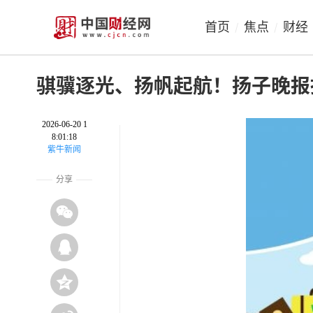
首页
焦点
财经
/
/
骐骥逐光、扬帆起航！扬子晚报推
2026-06-20 1
8:01:18
紫牛新闻
分享