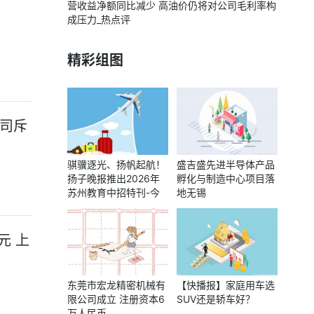
营收益净额同比减少 高油价仍将对公司毛利率构
成压力_热点评
精彩组图
公司斥
骐骥逐光、扬帆起航！
盛吉盛先进半导体产品
扬子晚报推出2026年
孵化与制造中心项目落
苏州教育中招特刊-今
地无锡
日报
元 上
东莞市宏龙精密机械有
【快播报】家庭用车选
限公司成立 注册资本6
SUV还是轿车好？
万人民币