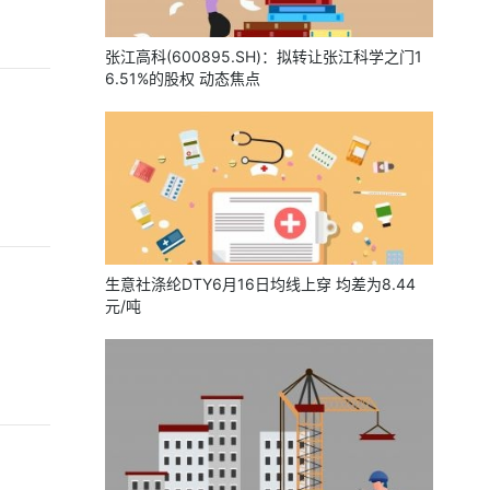
张江高科(600895.SH)：拟转让张江科学之门1
6.51%的股权 动态焦点
生意社涤纶DTY6月16日均线上穿 均差为8.44
元/吨