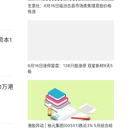
生意社：6月16日临汾古县市场炼焦煤竞拍价格
有涨
资本1
6月16日涨停复盘：138只股涨停 双星新材9天5
板
0万港
港股异动 | 裕元集团(00551)跌近3% 5月综合经