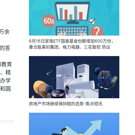
万余
6月16日家电ETF国泰基金份额增加600万份，
重仓股美的集团、格力电器、三花智控 热议
的答
州教育
、精
办学
和圆
房地产市场继续保持稳的态势-焦点短讯