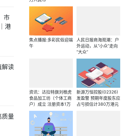
，市
｜港
焦点播报:多彩民俗迎端
人民日报商海观潮：户
午
外运动，从“小众”走向
“大众”
值解读
资讯：达拉特旗刘根虎
新源万恒控股(02326)
食品加工坊（个体工商
发盈警 预期年度股东应
户）成立 注册资本1万
占亏损估计380万港元
人民币
至800万港元_今日观
高质量
点