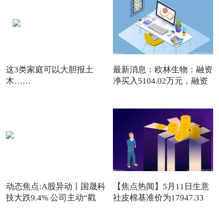
这3类家庭可以大胆报土
最新消息：欧林生物：融资
木……
净买入5104.02万元，融资
动态焦点:A股异动丨国晟科
【焦点热闻】5月11日生意
技大跌9.4% 公司主动“戳
社皮棉基准价为17947.33
元/吨