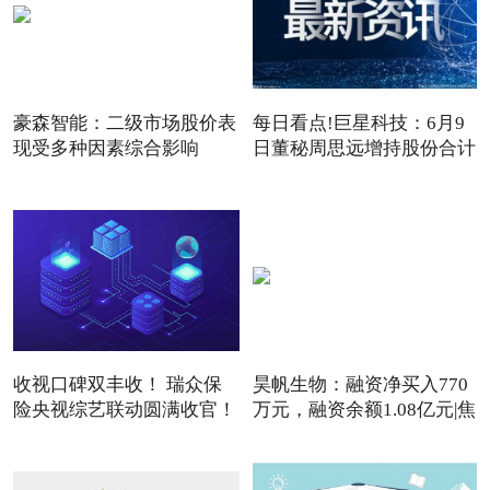
豪森智能：二级市场股价表
每日看点!巨星科技：6月9
现受多种因素综合影响
日董秘周思远增持股份合计
3
收视口碑双丰收！ 瑞众保
昊帆生物：融资净买入770
险央视综艺联动圆满收官！
万元，融资余额1.08亿元|焦