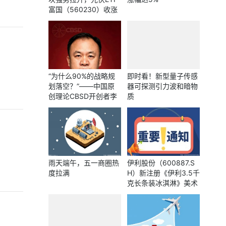
富国（560230）收涨
2.72%-速读
“为什么90%的战略规
即时看！新型量子传感
划落空？”——中国原
器可探测引力波和暗物
创理论CBSD开创者李
质
嬴政给出答案
雨天端午，五一商圈热
伊利股份（600887.S
度拉满
H）新注册《伊利3.5千
克长条装冰淇淋》美术
作品的著作权