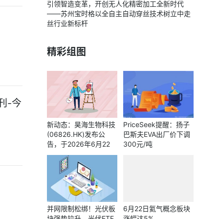
引领智造变革，开创无人化精密加工全新时代
——苏州宝时格以全自主自动穿丝技术树立中走
丝行业新标杆
精彩组图
刊-今
新动态：昊海生物科技
PriceSeek提醒：扬子
(06826.HK)发布公
巴斯夫EVA出厂价下调
告，于2026年6月22
300元/吨
日，该公司注销114.87
万股已回购股份
并网限制松绑！光伏板
6月22日氦气概念板块
块强势拉升，光伏ETF
涨幅达5%