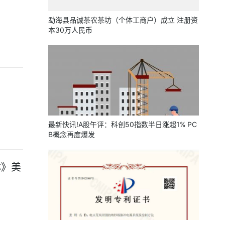
勐海县品诚茶农茶坊（个体工商户）成立 注册资
本30万人民币
最新快讯!A股午评：科创50指数半日涨超1% PC
B概念再度爆发
淋》美