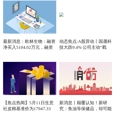
最新消息：欧林生物：融资
动态焦点:A股异动丨国晟科
净买入5104.02万元，融资
技大跌9.4% 公司主动“戳
【焦点热闻】5月11日生意
新消息丨颠覆认知！新研
社皮棉基准价为17947.33
究：鱼油等保健品，却可能
元/吨
是