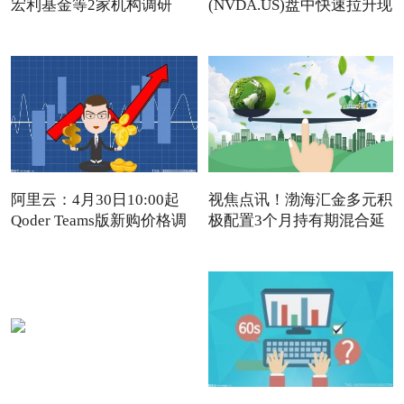
宏利基金等2家机构调研
(NVDA.US)盘中快速拉升现
涨近4%
阿里云：4月30日10:00起
视焦点讯！渤海汇金多元积
Qoder Teams版新购价格调
极配置3个月持有期混合延