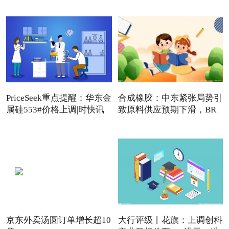
PriceSeek重点提醒：华东金
合成橡胶：中东紧张局势引
属硅553#价格上调|时快讯
致原料供应预期下滑，BR
强
京东外卖汤圆订单增长超10
大行评级丨花旗：上调创科