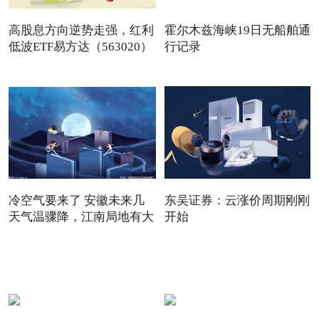
高股息方向逆势走强，红利
霍尔木兹海峡19日无船舶通
低波ETF易方达（563020）
行记录
冷空气要来了 安徽未来几
东吴证券：云涨价周期刚刚
天气温骤降，江南局地有大
开始