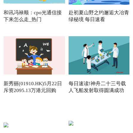
和讯冯禄顺：cpo光通信接
赴初夏山野之约邂逅大冶青
下来怎么走_热门
绿秘境 每日速看
新秀丽(01910.HK)5月22日
每日速读!神舟二十三号载
斥资2095.13万港元回购
人飞船发射取得圆满成功
142.