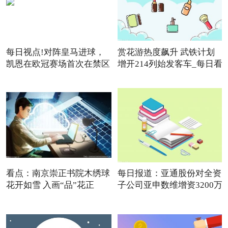
每日视点!对阵皇马进球，
赏花游热度飙升 武铁计划
凯恩在欧冠赛场首次在禁区
增开214列始发客车_每日看
点
看点：南京崇正书院木绣球
每日报道：亚通股份对全资
花开如雪 入画“品”花正
子公司亚申数维增资3200万