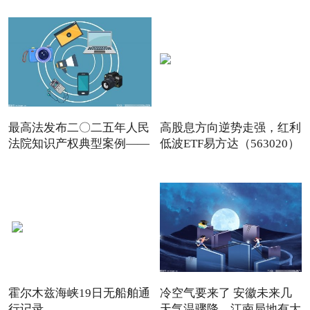
最高法发布二〇二五年人民
高股息方向逆势走强，红利
法院知识产权典型案例——
低波ETF易方达（563020）
霍尔木兹海峡19日无船舶通
冷空气要来了 安徽未来几
行记录
天气温骤降，江南局地有大