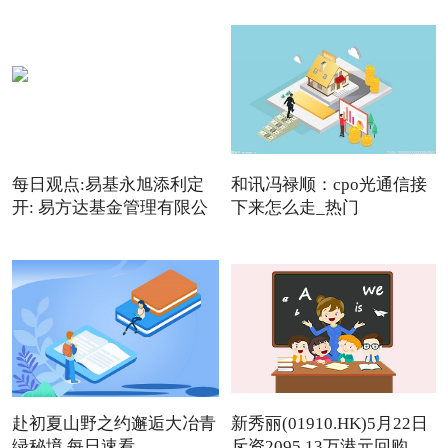
每日观点:易基永旭添利定
和讯冯禄顺：cpo光通信接
开: 易方达基金管理有限公
下来怎么走_热门
赴初夏山野之约邂逅大冶青
新秀丽(01910.HK)5月22日
绿秘境 每日速看
斥资2095.13万港元回购