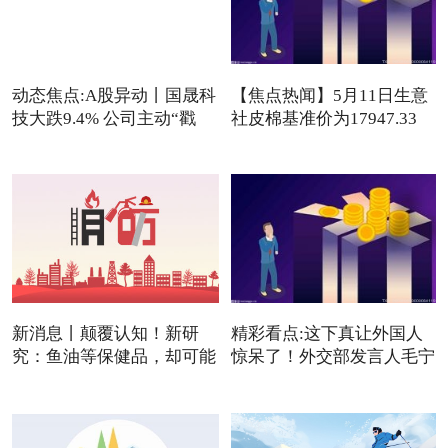
动态焦点:A股异动丨国晟科
【焦点热闻】5月11日生意
技大跌9.4% 公司主动“戳
社皮棉基准价为17947.33
元/吨
新消息丨颠覆认知！新研
精彩看点:这下真让外国人
究：鱼油等保健品，却可能
惊呆了！外交部发言人毛宁
是