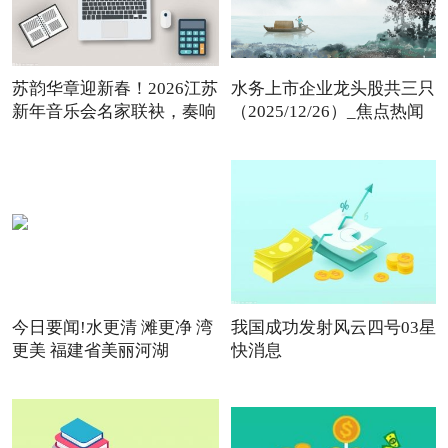
苏韵华章迎新春！2026江苏
水务上市企业龙头股共三只
新年音乐会名家联袂，奏响
（2025/12/26）_焦点热闻
今日要闻!水更清 滩更净 湾
我国成功发射风云四号03星
更美 福建省美丽河湖
快消息