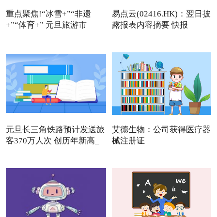
重点聚焦!“冰雪+”“非遗
易点云(02416.HK)：翌日披
+”“体育+” 元旦旅游市
露报表内容摘要 快报
元旦长三角铁路预计发送旅
艾德生物：公司获得医疗器
客370万人次 创历年新高_
械注册证