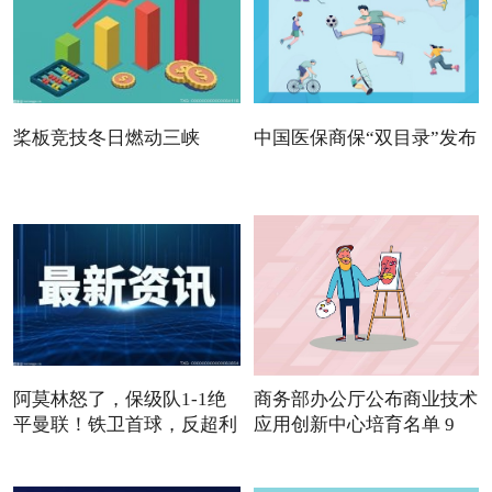
桨板竞技冬日燃动三峡
中国医保商保“双目录”发布
阿莫林怒了，保级队1-1绝
商务部办公厅公布商业技术
平曼联！铁卫首球，反超利
应用创新中心培育名单 9