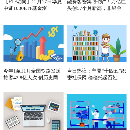
【ETF动向】12月17日华夏
融资客密集“扫货”！万亿巨
中证1000ETF基金涨
头创57个月新高，非银金
1.32%，
今年1至11月全国铁路发送
今日热议：宁夏“十四五”织
旅客42.8亿人次 创历史同
密社保网 稳稳托起百姓