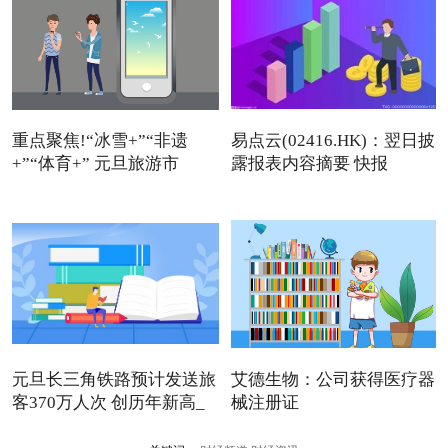
重点聚焦!“冰雪+”“非遗
易点云(02416.HK)：翌日披
+”“体育+” 元旦旅游市
露报表内容摘要 快报
元旦长三角铁路预计发送旅
艾德生物：公司获得医疗器
客370万人次 创历年新高_
械注册证