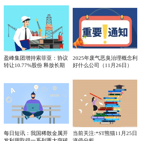
盈峰集团增持索菲亚：协议
2025年废气恶臭治理概念利
转让10.77%股份 释放长期
好什么公司（11月26日）
观点
每日短讯：我国稀散金属开
当前关注:*ST熊猫11月25日
发利用取得一系列重大突破
涨停分析