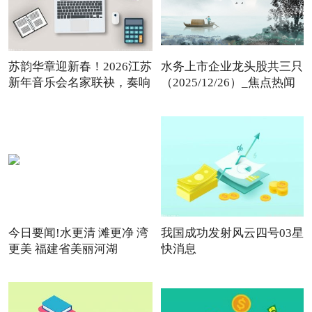
苏韵华章迎新春！2026江苏
水务上市企业龙头股共三只
新年音乐会名家联袂，奏响
（2025/12/26）_焦点热闻
今日要闻!水更清 滩更净 湾
我国成功发射风云四号03星
更美 福建省美丽河湖
快消息