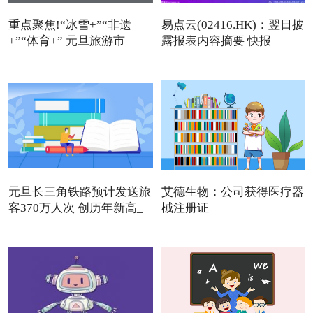
重点聚焦!“冰雪+”“非遗
易点云(02416.HK)：翌日披
+”“体育+” 元旦旅游市
露报表内容摘要 快报
元旦长三角铁路预计发送旅
艾德生物：公司获得医疗器
客370万人次 创历年新高_
械注册证