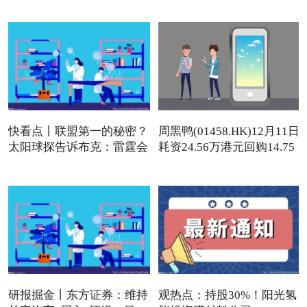
快看点丨联盟第一的秘密？
周黑鸭(01458.HK)12月11日
太阳球探告诉布克：雷霆会
耗资24.56万港元回购14.75
研报掘金丨东方证券：维持
观热点：持股30%！阳光氢