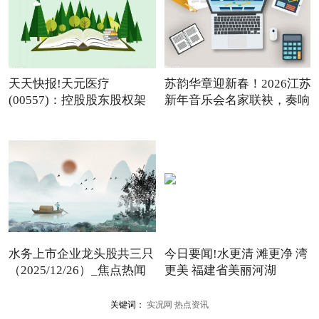
天天快报!天元医疗
苏韵华章迎新春！2026江苏
(00557)：控股股东股权架
新年音乐会名家联袂，奏响
构变动
水务上市企业龙头股共三只
今日要闻!水更清 滩更净 湾
（2025/12/26）_焦点热闻
更美 福建省美丽河湖
关键词：
实况网
热点资讯