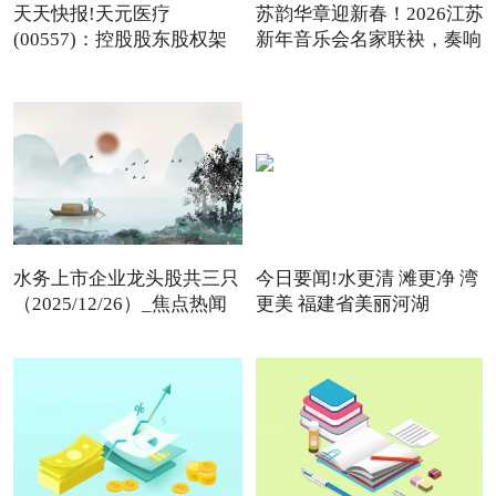
天天快报!天元医疗
苏韵华章迎新春！2026江苏
(00557)：控股股东股权架
新年音乐会名家联袂，奏响
构变动
水务上市企业龙头股共三只
今日要闻!水更清 滩更净 湾
（2025/12/26）_焦点热闻
更美 福建省美丽河湖