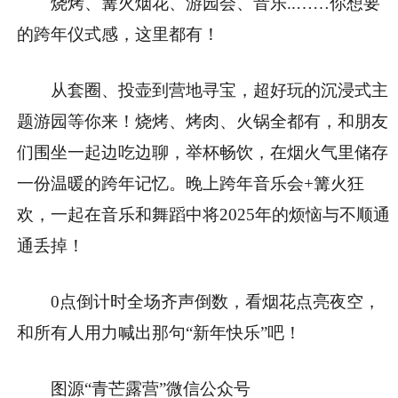
烧烤、篝火烟花、游园会、音乐..……你想要
的跨年仪式感，这里都有！
从套圈、投壶到营地寻宝，超好玩的沉浸式主
题游园等你来！烧烤、烤肉、火锅全都有，和朋友
们围坐一起边吃边聊，举杯畅饮，在烟火气里储存
一份温暖的跨年记忆。晚上跨年音乐会+篝火狂
欢，一起在音乐和舞蹈中将2025年的烦恼与不顺通
通丢掉！
0点倒计时全场齐声倒数，看烟花点亮夜空，
和所有人用力喊出那句“新年快乐”吧！
图源“青芒露营”微信公众号