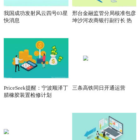
我国成功发射风云四号03星
邢台金融监管分局核准包彦
快消息
坤沙河农商银行副行长 热
PriceSeek提醒：宁波顺泽丁
三条高铁同日开通运营
腈橡胶装置检修计划