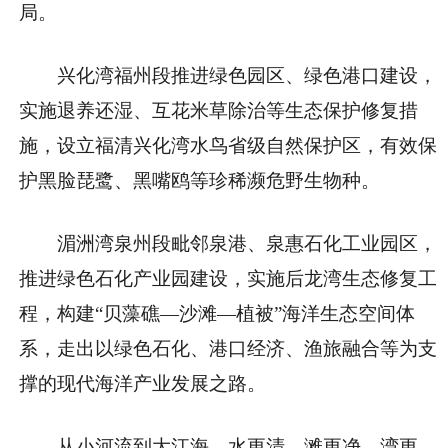
局。
兴化湾福州段推进绿色园区、绿色港口建设，
实施退养还湿、互花米草除治等生态保护修复措
施，设立福清兴化湾水鸟省级自然保护区，有效保
护黑脸琵鹭、黑嘴鸥等珍稀濒危野生物种。
湄洲湾泉州段毗邻泉港、泉惠石化工业园区，
推进绿色石化产业园建设，实施后龙湾生态修复工
程，构建“贝藻礁—沙滩—植被”海洋生态空间体
系，走出以绿色石化、港口经济、渔旅融合等为支
撑的现代海洋产业发展之路。
从小河流到大江海，水更清、滩更净、湾更