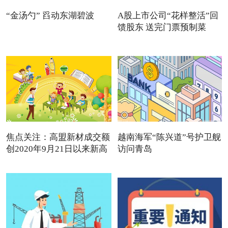
“金汤勺” 舀动东湖碧波
A股上市公司“花样整活”回
馈股东 送完门票预制菜
焦点关注：高盟新材成交额
越南海军“陈兴道”号护卫舰
创2020年9月21日以来新高
访问青岛