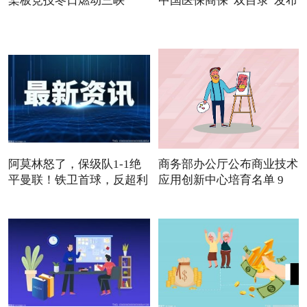
桨板竞技冬日燃动三峡
中国医保商保“双目录”发布
阿莫林怒了，保级队1-1绝
商务部办公厅公布商业技术
平曼联！铁卫首球，反超利
应用创新中心培育名单 9