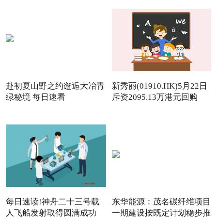
赴初夏山野之约邂逅大冶青
新秀丽(01910.HK)5月22日
绿秘境 每日速看
斥资2095.13万港元回购
142.
每日速读!神舟二十三号载
东华能源：茂名碳纤维项目
人飞船发射取得圆满成功
一期建设按既定计划稳步推