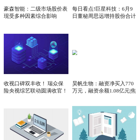
豪森智能：二级市场股价表
每日看点!巨星科技：6月9
现受多种因素综合影响
日董秘周思远增持股份合计
3
收视口碑双丰收！ 瑞众保
昊帆生物：融资净买入770
险央视综艺联动圆满收官！
万元，融资余额1.08亿元|焦