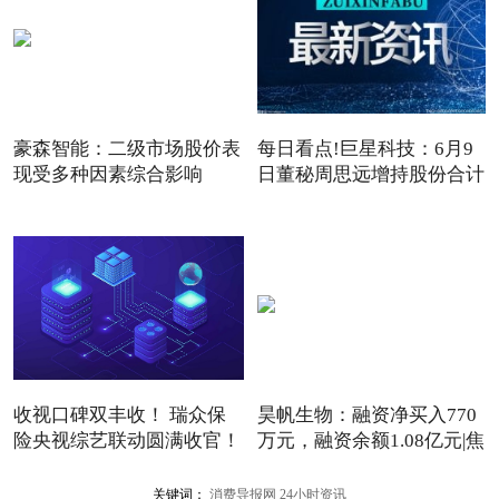
豪森智能：二级市场股价表
每日看点!巨星科技：6月9
现受多种因素综合影响
日董秘周思远增持股份合计
3
收视口碑双丰收！ 瑞众保
昊帆生物：融资净买入770
险央视综艺联动圆满收官！
万元，融资余额1.08亿元|焦
关键词：
消费导报网
24小时资讯