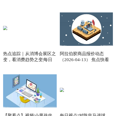
热点追踪｜从消博会展区之
阿拉伯胶商品报价动态
变，看消费趋势之变|每日
（2026-04-13） 焦点快看
【聚看点】视频|小男孩坐
每日视点!对阵皇马进球，