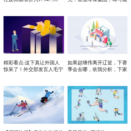
元/吨
是
精彩看点:这下真让外国人
如果赵继伟离开辽篮，下赛
惊呆了！外交部发言人毛宁
季会去哪，依我分析，下家