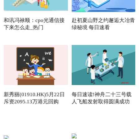
和讯冯禄顺：cpo光通信接
赴初夏山野之约邂逅大冶青
下来怎么走_热门
绿秘境 每日速看
新秀丽(01910.HK)5月22日
每日速读!神舟二十三号载
斥资2095.13万港元回购
人飞船发射取得圆满成功
142.