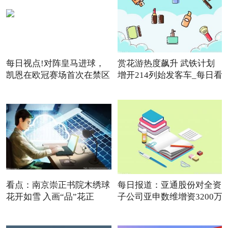
每日视点!对阵皇马进球，
赏花游热度飙升 武铁计划
凯恩在欧冠赛场首次在禁区
增开214列始发客车_每日看
点
看点：南京崇正书院木绣球
每日报道：亚通股份对全资
花开如雪 入画“品”花正
子公司亚申数维增资3200万