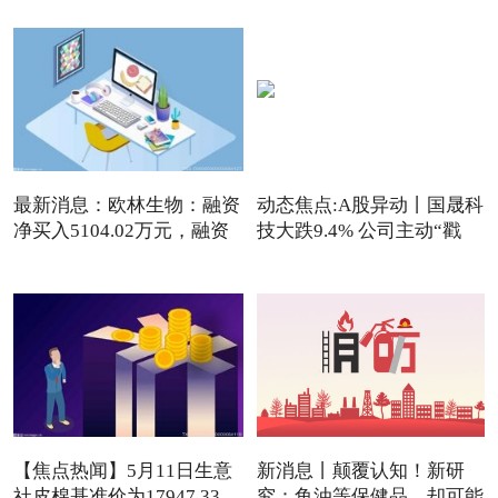
最新消息：欧林生物：融资
动态焦点:A股异动丨国晟科
净买入5104.02万元，融资
技大跌9.4% 公司主动“戳
【焦点热闻】5月11日生意
新消息丨颠覆认知！新研
社皮棉基准价为17947.33
究：鱼油等保健品，却可能