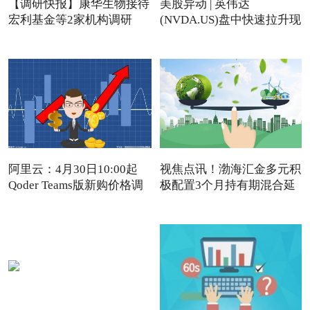
【调研快报】康华生物接待
美股异动 | 英伟达
宏利基金等2家机构调研
(NVDA.US)盘中快速拉升现
涨近4%
阿里云：4月30日10:00起
视焦点讯！渤海汇金多元积
Qoder Teams版新购价格调
极配置3个月持有期混合延