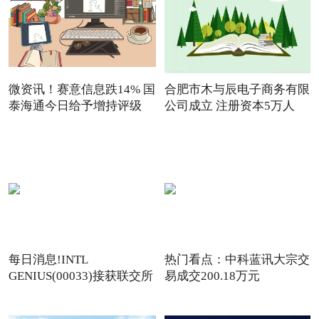
微资讯！赛意信息跌14% 国
合肥市木与辰电子商务有限
泰海通今日给予增持评级
公司成立 注册资本5万人
每日消息!INTL
热门看点：中科蓝讯大宗交
GENIUS(00033)接获联交所
易成交200.18万元
额外复牌指