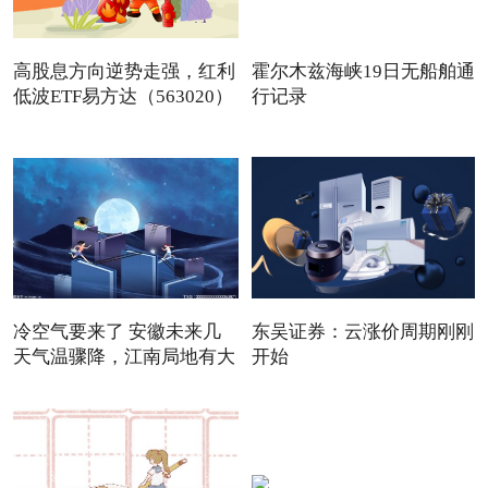
高股息方向逆势走强，红利
霍尔木兹海峡19日无船舶通
低波ETF易方达（563020）
行记录
冷空气要来了 安徽未来几
东吴证券：云涨价周期刚刚
天气温骤降，江南局地有大
开始