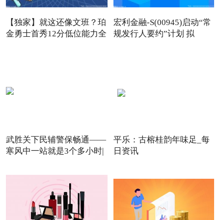
【独家】就这还像文班？珀
宏利金融-S(00945)启动“常
金勇士首秀12分低位能力全
规发行人要约”计划 拟
武胜关下民辅警保畅通——
平乐：古榕桂韵年味足_每
寒风中一站就是3个多小时|
日资讯