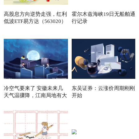
高股息方向逆势走强，红利
霍尔木兹海峡19日无船舶通
低波ETF易方达（563020）
行记录
冷空气要来了 安徽未来几
东吴证券：云涨价周期刚刚
天气温骤降，江南局地有大
开始