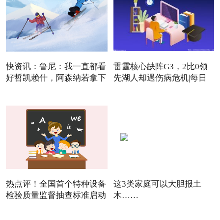
快资讯：鲁尼：我一直都看
雷霆核心缺阵G3，2比0领
好哲凯赖什，阿森纳若拿下
先湖人却遇伤病危机|每日
焦点
热点评！全国首个特种设备
这3类家庭可以大胆报土
检验质量监督抽查标准启动
木……