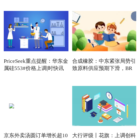
PriceSeek重点提醒：华东金
合成橡胶：中东紧张局势引
属硅553#价格上调|时快讯
致原料供应预期下滑，BR
强
京东外卖汤圆订单增长超10
大行评级丨花旗：上调创科