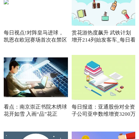
每日视点!对阵皇马进球，
赏花游热度飙升 武铁计划
凯恩在欧冠赛场首次在禁区
增开214列始发客车_每日看
点
看点：南京崇正书院木绣球
每日报道：亚通股份对全资
花开如雪 入画“品”花正
子公司亚申数维增资3200万