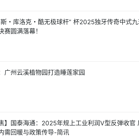
李斯・库洛克・酷无极球杆” 杯2025独牙传奇中式
决赛圆满落幕！
：广州云溪植物园打造睡莲家园
焦】国泰海通：2025年规上工业利润V型反弹收官 
内需回暖与政策传导-简讯