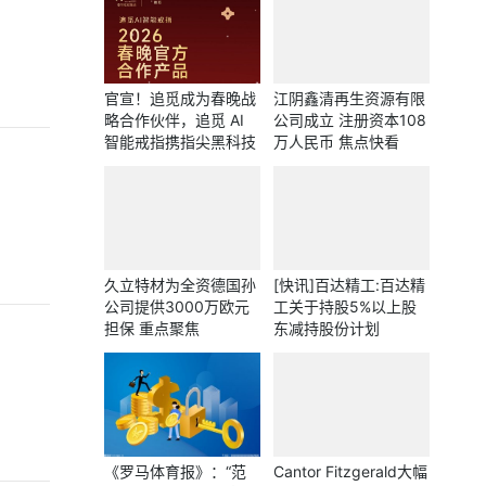
官宣！追觅成为春晚战
江阴鑫清再生资源有限
略合作伙伴，追觅 AI
公司成立 注册资本108
智能戒指携指尖黑科技
万人民币 焦点快看
恭贺新春
久立特材为全资德国孙
[快讯]百达精工:百达精
公司提供3000万欧元
工关于持股5%以上股
担保 重点聚焦
东减持股份计划
《罗马体育报》：“范
Cantor Fitzgerald大幅