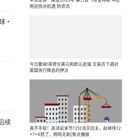
用迎拐点机遇 热资讯
九球・
今日要闻!英镑兑美元和欧元走强 交易员下调对
英国央行降息的押注
后续
真不手软！高诗岩末节12分浇灭旧主，赵继伟12
+7+6怒了，杨鸣无助|焦点播报