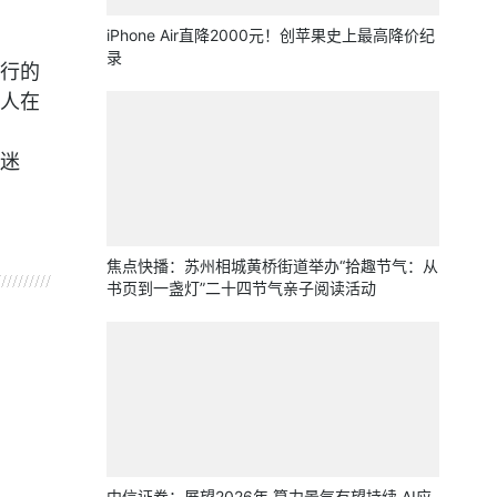
iPhone Air直降2000元！创苹果史上最高降价纪
录
行的
人在
迷
焦点快播：苏州相城黄桥街道举办“拾趣节气：从
书页到一盏灯”二十四节气亲子阅读活动
中信证券：展望2026年 算力景气有望持续 AI应