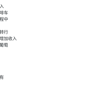
入
啡车
程中
转行
增加收入
葡萄
有