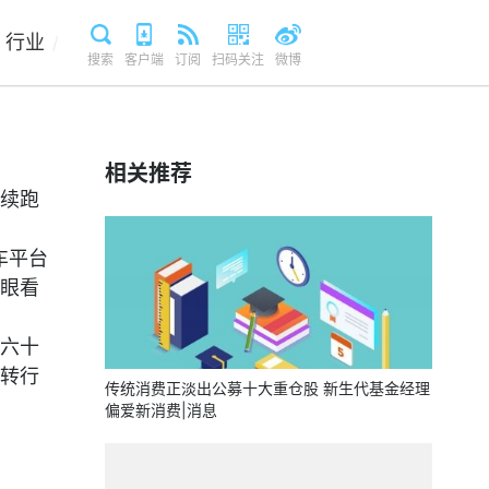
行业
/
搜索
客户端
订阅
扫码关注
微博
相关推荐
续跑
车平台
眼看
六十
转行
传统消费正淡出公募十大重仓股 新生代基金经理
偏爱新消费|消息