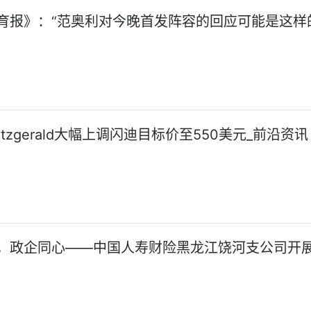
育报》：“范奥利对今晚首发阵容的回应可能是这样的
 Fitzgerald大幅上调闪迪目标价至550美元_前沿资讯
，政企同心——中国人寿财险黑龙江饶河支公司开