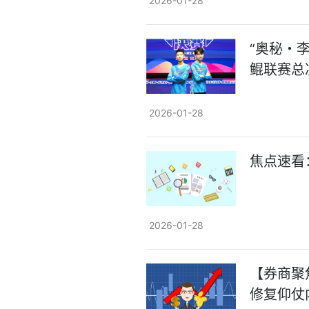
2026-01-28
“奥秘・
鲲联赛总
2026-01-28
焦点速看
2026-01-28
【券商聚
修复仰仗