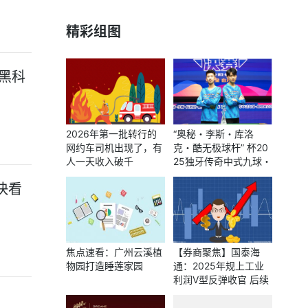
精彩组图
尖黑科
2026年第一批转行的
“奥秘・李斯・库洛
网约车司机出现了，有
克・酷无极球杆” 杯20
人一天收入破千
25独牙传奇中式九球・
鲲联赛总决赛圆满落
快看
幕！
焦点速看：广州云溪植
【券商聚焦】国泰海
物园打造睡莲家园
通：2025年规上工业
利润V型反弹收官 后续
修复仰仗内需回暖与政
策传导-简讯