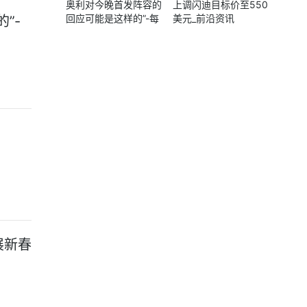
奥利对今晚首发阵容的
上调闪迪目标价至550
回应可能是这样的”-每
美元_前沿资讯
”-
日看点
展新春