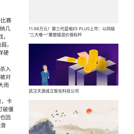
场比赛
森纳几
11.98万元！第三代蓝电E5 PLUS上市：以同级
“三大唯一”重塑插混价值标杆
戏，
脆弱，
样硬
突杀入
被对
大雨
武汉天源成立智充科技公司
做，卡
打破僵
也因
狂滑