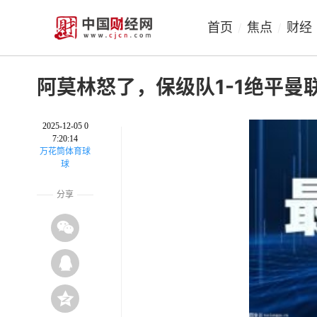
首页
焦点
财经
/
/
阿莫林怒了，保级队1-1绝平曼
2025-12-05 0
7:20:14
万花筒体育球
球
分享