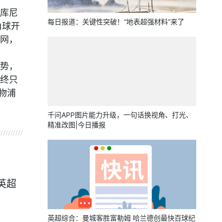
库尼
每日报道：关键性突破！“地表超强材料”来了
角球开
网，
势，
终只
物浦
千问APP图片能力升级，一句话换视角、打光、
精准改图|今日播报
英超
英超综合：曼城客胜富勒姆 哈兰德创最快百球纪