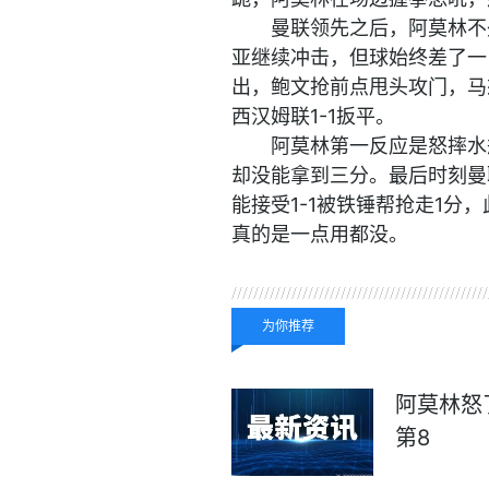
曼联领先之后，阿莫林不
亚继续冲击，但球始终差了一
出，鲍文抢前点甩头攻门，马
西汉姆联1-1扳平。
阿莫林第一反应是怒摔水
却没能拿到三分。最后时刻曼
能接受1-1被铁锤帮抢走1
真的是一点用都没。
关键词：
英超
曼联
铁卫
为你推荐
阿莫林怒
第8