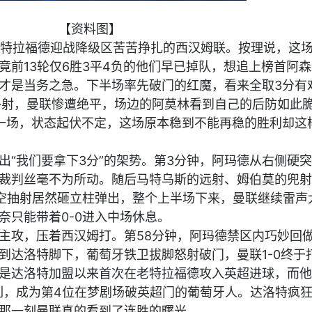
【资料图】
老特拉福德迎战降级区苦苦挣扎的西汉姆联。按理说，这
竟前13轮仅6胜3平4负的他们早已掉队，想追上榜首阿
才是当务之急。下半场率先破门的红魔，看来全取3分有
补射，曼联惨遭绝平，场边的阿莫林看到自己的后防如此
一场，状态起伏不定，这场原本稳到不能再稳的胜利却这
！
出“我们要拿下3分”的架势。第3分钟，阿玛德从右侧硬
裁判丝毫不为所动。随后马特乌斯的远射、姆伯莫的兜射
空抽射居然砸立柱弹出，整个上半场下来，曼联继续雷声
奈只能带着0-0进入中场休息。
主攻，压着西汉姆打。第58分钟，阿玛德禁区内巧妙回
到达洛特脚下，葡萄牙铁卫拔脚怒射破门，曼联1-0终于
是达洛特加盟以来首次在老特拉福德攻入英超进球，而他
列，成为第4位在梦剧场破英超门的葡萄牙人。达洛特疯
那一刻曼联真的看到了连胜的曙光。