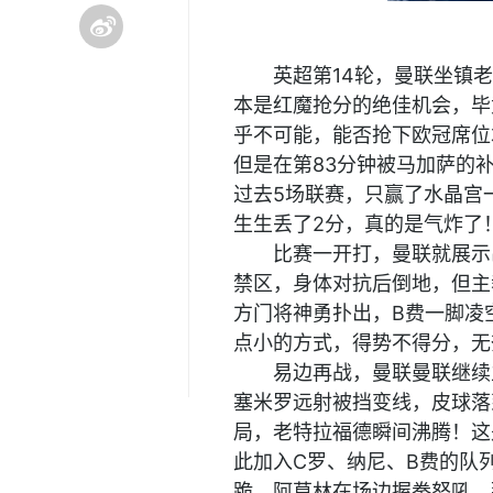
英超第14轮，曼联坐镇
本是红魔抢分的绝佳机会，毕
乎不可能，能否抢下欧冠席位
但是在第83分钟被马加萨的
过去5场联赛，只赢了水晶宫
生生丢了2分，真的是气炸了
比赛一开打，曼联就展示
禁区，身体对抗后倒地，但主
方门将神勇扑出，B费一脚凌
点小的方式，得势不得分，无
易边再战，曼联曼联继续
塞米罗远射被挡变线，皮球落
局，老特拉福德瞬间沸腾！这
此加入C罗、纳尼、B费的队
跪，阿莫林在场边握拳怒吼，