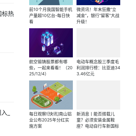
前10个月我国智能手机
微资讯！年末狂撒“立
国标热
产量超10亿台-每日快
减金”，银行“留客”大战
看
升级！
航空锻铸股票都有哪
电动车概念股三季度毛
些，一起来看看！（20
利润排行榜：比亚迪34
25/12/4）
3.46亿元
入_
每日观察![快讯]南山铝
新消息丨能否搭载儿
业公布2025年分红实
童？必须安装金属鞍
施方案
座？电动自行车新国标
热点话题追踪