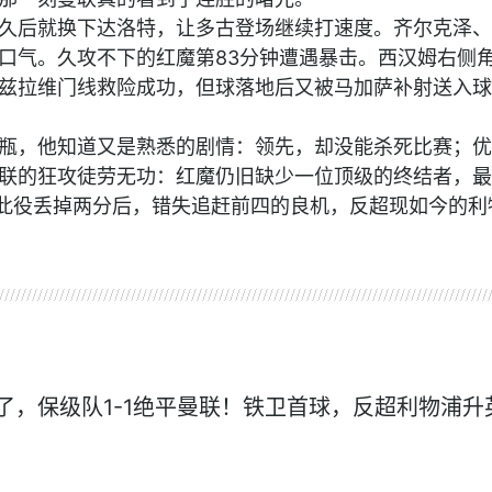
久后就换下达洛特，让多古登场继续打速度。齐尔克泽、
口气。久攻不下的红魔第83分钟遭遇暴击。西汉姆右侧
兹拉维门线救险成功，但球落地后又被马加萨补射送入球
瓶，他知道又是熟悉的剧情：领先，却没能杀死比赛；优
联的狂攻徒劳无功：红魔仍旧缺少一位顶级的终结者，最
分，此役丢掉两分后，错失追赶前四的良机，反超现如今的利
阿莫林
利物浦
西汉姆
了，保级队1-1绝平曼联！铁卫首球，反超利物浦升