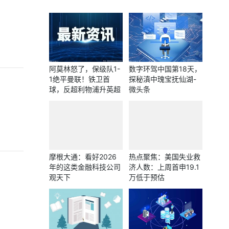
阿莫林怒了，保级队1-
数字环驾中国第18天，
1绝平曼联！铁卫首
探秘滇中瑰宝抚仙湖-
球，反超利物浦升英超
微头条
第8
摩根大通：看好2026
热点聚焦：美国失业救
年的这类金融科技公司
济人数：上周首申19.1
观天下
万低于预估