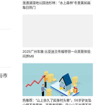
涨渡湖湿地公园池杉林：“水上森林”冬景美如画
每日热门
2025广州车展 比亚迪王传福带领一众高管体验
问界M9
与市
热推荐：“山上坐久了起身时头晕”，56岁驴友坠
山缝不幸离世，志愿者提醒：牙山山石光滑不是