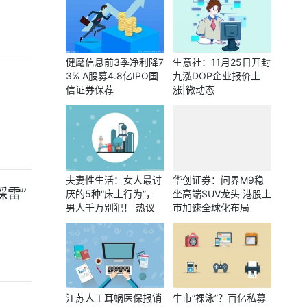
健麾信息前3季净利降7
生意社：11月25日开封
3% A股募4.8亿IPO国
九泓DOP企业报价上
信证券保荐
涨|微动态
夫妻性生活：女人最讨
华创证券：问界M9稳
踩雷”
厌的5种“床上行为”，
坐高端SUV龙头 港股上
男人千万别犯！ 热议
市加速全球化布局
江苏人工耳蜗医保报销
牛市“裸泳”？百亿私募