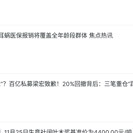
耳蜗医保报销将覆盖全年龄段群体 焦点热讯
泳”？百亿私募梁宏致歉！20%回撤背后：三笔重仓“
11月25日生意社阔叶木浆基准价为4400.00元/吨