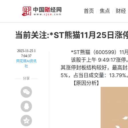
首页
焦点
财经
/
/
当前关注:*ST熊猫11月25日涨
2025-11-25 1
*ST熊猫（600599）1
7:04:37
该股于上午 9:49:17涨
同花顺AI资讯
社
其涨停封板结构较好，最高封单量
5%，占当日成交量：13.79%
分享
【原因分析】