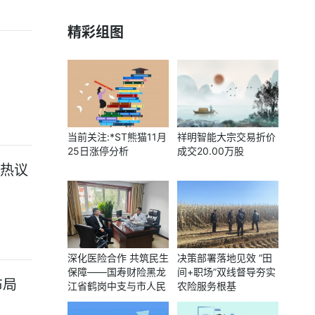
精彩组图
当前关注:*ST熊猫11月
祥明智能大宗交易折价
25日涨停分析
成交20.00万股
 热议
深化医险合作 共筑民生
决策部署落地见效 “田
保障——国寿财险黑龙
间+职场”双线督导夯实
布局
江省鹤岗中支与市人民
农险服务根基
医院共商服务新篇章