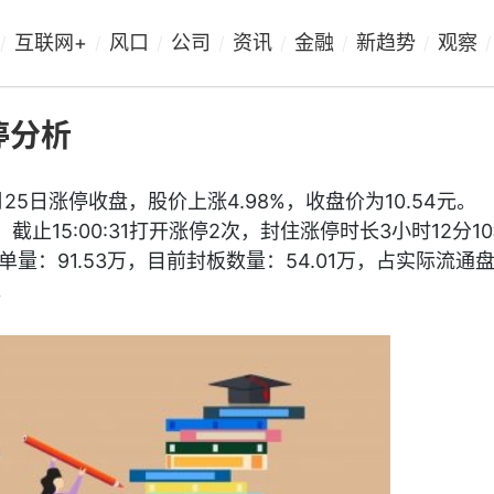
互联网+
风口
公司
资讯
金融
新趋势
观察
/
/
/
/
/
/
/
/
停分析
1月25日涨停收盘，股价上涨4.98%，收盘价为10.54元。
停。截止15:00:31打开涨停2次，封住涨停时长3小时12分1
：91.53万，目前封板数量：54.01万，占实际流通盘0
。