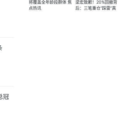
将覆盖全年龄段群体 焦
梁宏致歉！20%回撤背
点热讯
后：三笔重仓“踩雷”真
相曝光
条
总冠