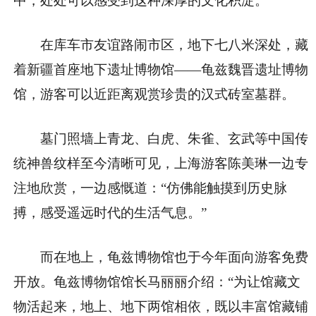
中，处处可以感受到这种深厚的文化积淀。
在库车市友谊路闹市区，地下七八米深处，藏
着新疆首座地下遗址博物馆——龟兹魏晋遗址博物
馆，游客可以近距离观赏珍贵的汉式砖室墓群。
墓门照墙上青龙、白虎、朱雀、玄武等中国传
统神兽纹样至今清晰可见，上海游客陈美琳一边专
注地欣赏，一边感慨道：“仿佛能触摸到历史脉
搏，感受遥远时代的生活气息。”
而在地上，龟兹博物馆也于今年面向游客免费
开放。龟兹博物馆馆长马丽丽介绍：“为让馆藏文
物活起来，地上、地下两馆相依，既以丰富馆藏铺