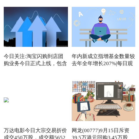
今日关注:淘宝闪购到店团
年内新成立指增基金数量较
购业务今日正式上线，包含
去年全年增长207%|每日观
点
万达电影今日大宗交易折价
网龙(00777)9月15日斥资
成交450万股，成交额5652
39.5万港元回购3.45万股