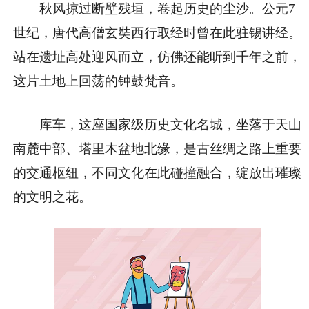
秋风掠过断壁残垣，卷起历史的尘沙。公元7
世纪，唐代高僧玄奘西行取经时曾在此驻锡讲经。
站在遗址高处迎风而立，仿佛还能听到千年之前，
这片土地上回荡的钟鼓梵音。
库车，这座国家级历史文化名城，坐落于天山
南麓中部、塔里木盆地北缘，是古丝绸之路上重要
的交通枢纽，不同文化在此碰撞融合，绽放出璀璨
的文明之花。