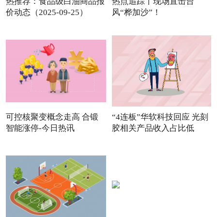
热推荐：食品级白油商品报
热点追踪丨现场直击台
价动态（2025-09-25）
风“桦加沙”！
可控核聚变概念走高 合锻
“4连板”华软科技回应 光刻
智能涨停-今日热讯
胶相关产品收入占比低