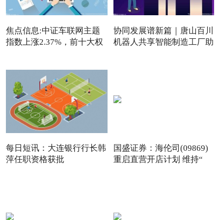
焦点信息:中证车联网主题
协同发展谱新篇｜唐山百川
指数上涨2.37%，前十大权
机器人共享智能制造工厂助
重
每日短讯：大连银行行长韩
国盛证券：海伦司(09869)
萍任职资格获批
重启直营开店计划 维持“