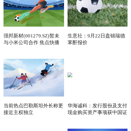
强邦新材(001279.SZ)暂未
生意社：9月22日盘锦瑞德
与小米公司合作 焦点快播
苯酐报价
当前热点巴勒斯坦外长称更
华海诚科：发行股份及支付
接近主权独立
现金购买资产事项获中国证