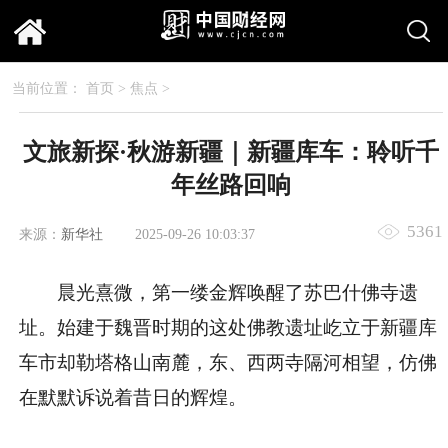
当前位置：
首页
>
焦点
>
文旅新探·秋游新疆｜新疆库车：聆听千
年丝路回响
5361
来源：
新华社
2025-09-26 10:03:37
晨光熹微，第一缕金辉唤醒了苏巴什佛寺遗
址。始建于魏晋时期的这处佛教遗址屹立于新疆库
车市却勒塔格山南麓，东、西两寺隔河相望，仿佛
在默默诉说着昔日的辉煌。